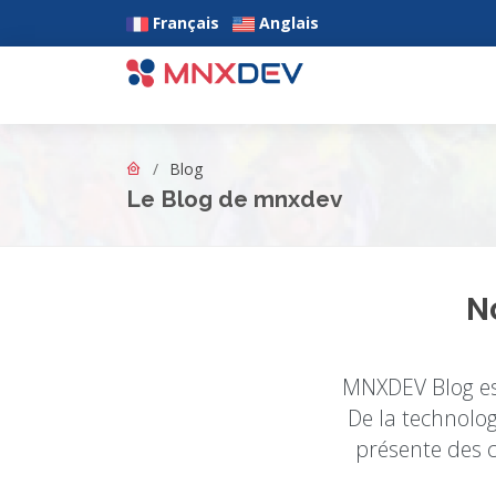
Français
Anglais
Aller au contenu principal
Blog
Le Blog de mnxdev
N
Blog MNXDEV - Articles
MNXDEV Blog est
De la technolo
présente des c