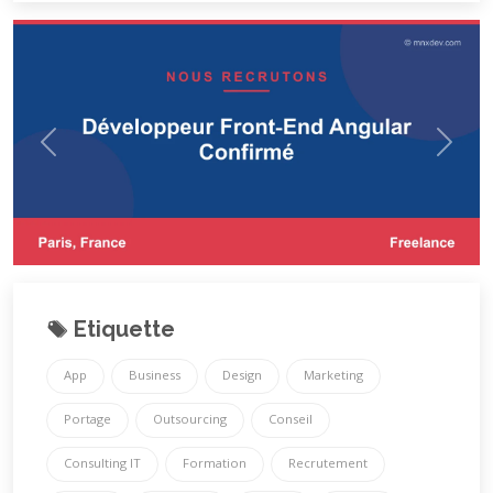
Etiquette
App
Business
Design
Marketing
Portage
Outsourcing
Conseil
Consulting IT
Formation
Recrutement