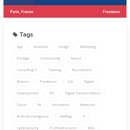
Tags
App
Business
Design
Marketing
Portage
Outsourcing
Advice
Consulting IT
Training
Recruitment
Mission
Freelancer
Job
Digital
Development
RH
Digital Transformation
Cloud
SII
Innovation
Networks
Artificial Intelligence
Staffing
IT
Cybersecurity
IT Infrastructures
Web