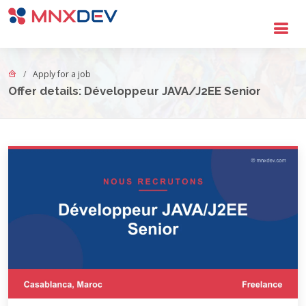
Go to main content
Apply for a job
Offer details: Développeur JAVA/J2EE Senior