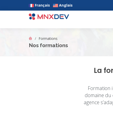
Français
Anglais
Aller au contenu principal
Formations
Nos formations
La fo
Formation i
domaine du d
agence s’adap