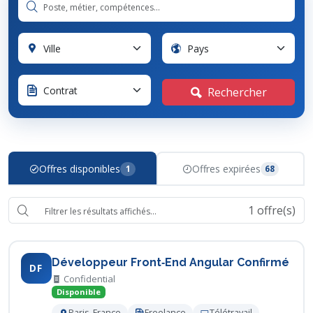
Rechercher
Offres disponibles
Offres expirées
1
68
1
offre(s)
Développeur Front‑End Angular Confirmé
DF
Confidential
Disponible
Paris, France
Freelance
Télétravail