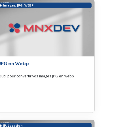
Images, JPG, WEBP
JPG en Webp
Outil pour convertir vos images JPG en webp
IP, Location